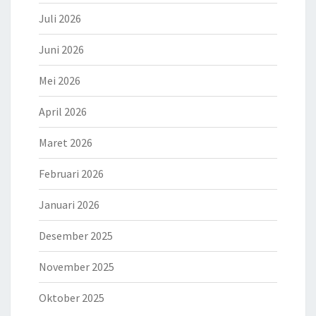
Juli 2026
Juni 2026
Mei 2026
April 2026
Maret 2026
Februari 2026
Januari 2026
Desember 2025
November 2025
Oktober 2025