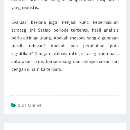
yang realistis.
Evaluasi berkala juga menjadi kunci keberhasilan
strategi ini. Setiap periode tertentu, hasil analisis
perlu ditinjau ulang. Apakah metode yang digunakan
masih relevan? Apakah ada perubahan pola
signifikan? Dengan evaluasi rutin, strategi membaca
data akan terus berkembang dan menyesuaikan diri
dengan dinamika terbaru.
Slot Online
Post