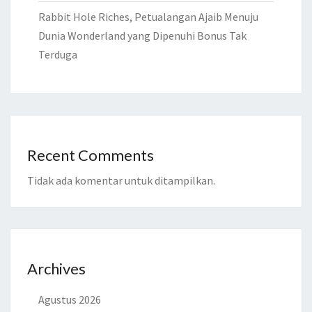
Rabbit Hole Riches, Petualangan Ajaib Menuju
Dunia Wonderland yang Dipenuhi Bonus Tak
Terduga
Recent Comments
Tidak ada komentar untuk ditampilkan.
Archives
Agustus 2026