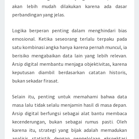
akan lebih mudah dilakukan karena ada dasar
perbandingan yang jelas.
Logika berperan penting dalam menghindari bias
emosional. Ketika seseorang terlalu terpaku pada
satu kombinasi angka hanya karena pernah muncul, ia
berisiko mengabaikan data lain yang lebih relevan.
Arsip digital membantu menjaga objektivitas, karena
keputusan diambil berdasarkan catatan historis,
bukan sekadar firasat.
Selain itu, penting untuk memahami bahwa data
masa lalu tidak selalu menjamin hasil di masa depan.
Arsip digital berfungsi sebagai alat bantu membaca
kecenderungan, bukan sebagai rumus pasti. Oleh
karena itu, strategi yang bijak adalah memadukan
analisis statistik dengan pengelolaan ekspektasi