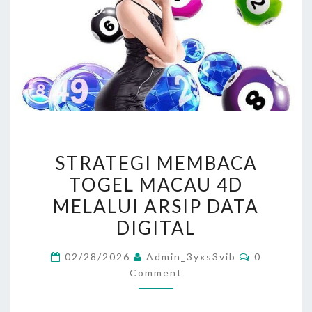
STRATEGI
STRATEGI MEMBACA
MEMBACA
TOGEL MACAU 4D
TOGEL
MELALUI ARSIP DATA
MACAU
4D
DIGITAL
MELALUI
Comments
02/28/2026
Admin_3yxs3vib
0
ARSIP
Comment
DATA
DIGITAL