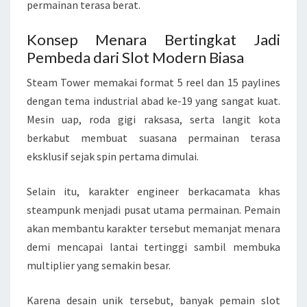
permainan terasa berat.
Konsep Menara Bertingkat Jadi
Pembeda dari Slot Modern Biasa
Steam Tower memakai format 5 reel dan 15 paylines
dengan tema industrial abad ke-19 yang sangat kuat.
Mesin uap, roda gigi raksasa, serta langit kota
berkabut membuat suasana permainan terasa
eksklusif sejak spin pertama dimulai.
Selain itu, karakter engineer berkacamata khas
steampunk menjadi pusat utama permainan. Pemain
akan membantu karakter tersebut memanjat menara
demi mencapai lantai tertinggi sambil membuka
multiplier yang semakin besar.
Karena desain unik tersebut, banyak pemain slot