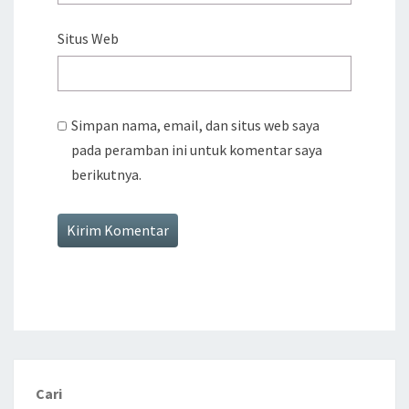
Situs Web
Simpan nama, email, dan situs web saya
pada peramban ini untuk komentar saya
berikutnya.
Cari