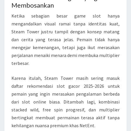
Membosankan
Ketika sebagian besar game slot hanya
mengandalkan visual ramai tanpa identitas kuat,
Steam Tower justru tampil dengan konsep matang
dan cerita yang terasa jelas. Pemain tidak hanya
mengejar kemenangan, tetapi juga ikut merasakan
perjalanan menaiki menara demi membuka multiplier
terbesar.
Karena itulah, Steam Tower masih sering masuk
daftar rekomendasi slot gacor 2025-2026 untuk
pemain yang ingin merasakan pengalaman berbeda
dari slot online biasa. Ditambah lagi, kombinasi
stacked wild, free spin progresif, dan multiplier
bertingkat membuat permainan terasa aktif tanpa
kehilangan nuansa premium khas NetEnt.