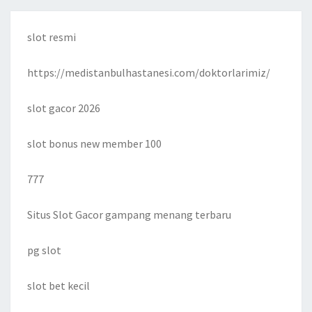
slot resmi
https://medistanbulhastanesi.com/doktorlarimiz/
slot gacor 2026
slot bonus new member 100
777
Situs Slot Gacor gampang menang terbaru
pg slot
slot bet kecil