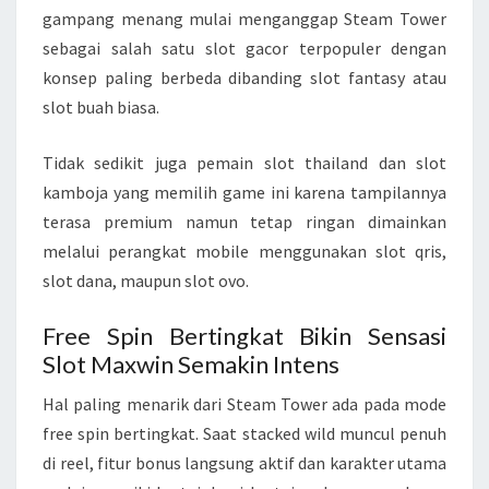
gampang menang mulai menganggap Steam Tower
sebagai salah satu slot gacor terpopuler dengan
konsep paling berbeda dibanding slot fantasy atau
slot buah biasa.
Tidak sedikit juga pemain slot thailand dan slot
kamboja yang memilih game ini karena tampilannya
terasa premium namun tetap ringan dimainkan
melalui perangkat mobile menggunakan slot qris,
slot dana, maupun slot ovo.
Free Spin Bertingkat Bikin Sensasi
Slot Maxwin Semakin Intens
Hal paling menarik dari Steam Tower ada pada mode
free spin bertingkat. Saat stacked wild muncul penuh
di reel, fitur bonus langsung aktif dan karakter utama