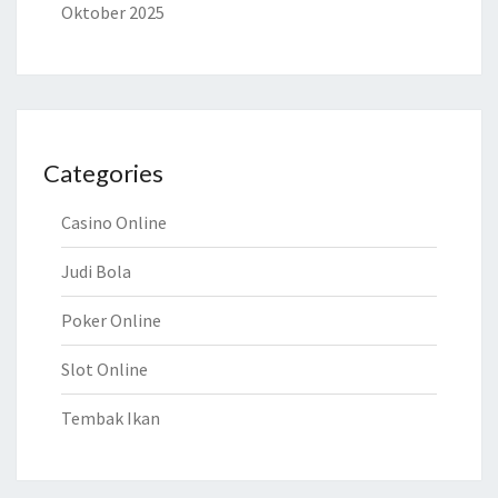
Oktober 2025
Categories
Casino Online
Judi Bola
Poker Online
Slot Online
Tembak Ikan