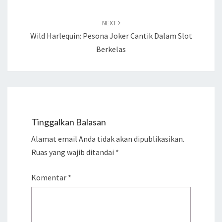
NEXT
Wild Harlequin: Pesona Joker Cantik Dalam Slot
Berkelas
Tinggalkan Balasan
Alamat email Anda tidak akan dipublikasikan.
Ruas yang wajib ditandai
*
Komentar
*