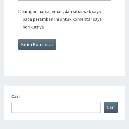
Simpan nama, email, dan situs web saya
pada peramban ini untuk komentar saya
berikutnya.
Cari
Cari