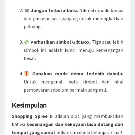
Jangan terburu-buru.
Nikmati mode bonus
dan gunakan sesi panjang untuk meningkatkan
peluang.
Perhatikan simbol Gift Box.
Tiga atau lebih
simbol ini adalah kunci menuju kemenangan
besar.
Gunakan mode demo terlebih dahulu.
Untuk mengenali pola simbol dan nilai
pembayaran sebelum bermain uang asli.
Kesimpulan
Shopping Spree II
adalah slot yang membuktikan
bahwa
kesenangan dan kekayaan bisa datang dari
tempat yang sama
bahkan dari dunia belanja virtual!