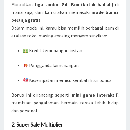
Munculkan
tiga simbol Gift Box (kotak hadiah)
di
mana saja, dan kamu akan memasuki
mode bonus
belanja gratis
.
Dalam mode ini, kamu bisa memilih berbagai item di
etalase toko, masing-masing menyembunyikan:
Kredit kemenangan instan
Pengganda kemenangan
Kesempatan memicu kembali fitur bonus
Bonus ini dirancang seperti
mini game interaktif
,
membuat pengalaman bermain terasa lebih hidup
dan personal.
2. Super Sale Multiplier