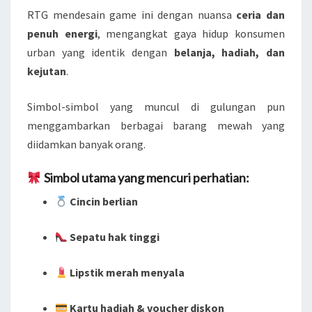
RTG mendesain game ini dengan nuansa
ceria dan
penuh energi
, mengangkat gaya hidup konsumen
urban yang identik dengan
belanja, hadiah, dan
kejutan
.
Simbol-simbol yang muncul di gulungan pun
menggambarkan berbagai barang mewah yang
diidamkan banyak orang.
Simbol utama yang mencuri perhatian:
Cincin berlian
Sepatu hak tinggi
Lipstik merah menyala
Kartu hadiah & voucher diskon