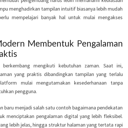
a membuat pengembang harus lebih memahami kebiasaan
mpu menghadirkan tampilan intuitif biasanya lebih mudah
perlu mempelajari banyak hal untuk mulai mengakses
Modern Membentuk Pengalaman
aktis
us berkembang mengikuti kebutuhan zaman. Saat ini,
aman yang praktis dibandingkan tampilan yang terlalu
 platform mulai mengutamakan kesederhanaan tanpa
tuhkan pengguna.
an baru menjadi salah satu contoh bagaimana pendekatan
k menciptakan pengalaman digital yang lebih fleksibel.
g lebih jelas, hingga struktur halaman yang tertata rapi