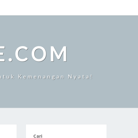
E.COM
Untuk Kemenangan Nyata!
Cari