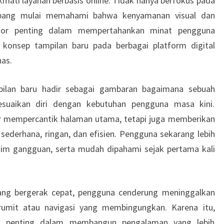
mati layanan berbasis online. Tidak hanya berfokus pada
DIGUNAKAN
mbang mulai memahami bahwa kenyamanan visual dan
OLEH
ktor penting dalam mempertahankan minat pengguna
PENGGUNA
konsep tampilan baru pada berbagai platform digital
MODERN
has.
pilan baru hadir sebagai gambaran bagaimana sebuah
uaikan diri dengan kebutuhan pengguna masa kini.
ar mempercantik halaman utama, tetapi juga memberikan
ederhana, ringan, dan efisien. Pengguna sekarang lebih
nim gangguan, serta mudah dipahami sejak pertama kali
ng bergerak cepat, pengguna cenderung meninggalkan
rumit atau navigasi yang membingungkan. Karena itu,
an penting dalam membangun pengalaman yang lebih