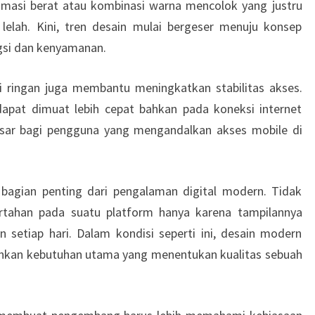
nimasi berat atau kombinasi warna mencolok yang justru
lah. Kini, tren desain mulai bergeser menuju konsep
ngsi dan kenyamanan.
asi ringan juga membantu meningkatkan stabilitas akses.
dapat dimuat lebih cepat bahkan pada koneksi internet
esar bagi pengguna yang mengandalkan akses mobile di
bagian penting dari pengalaman digital modern. Tidak
rtahan pada suatu platform hanya karena tampilannya
 setiap hari. Dalam kondisi seperti ini, desain modern
ainkan kebutuhan utama yang menentukan kualitas sebuah