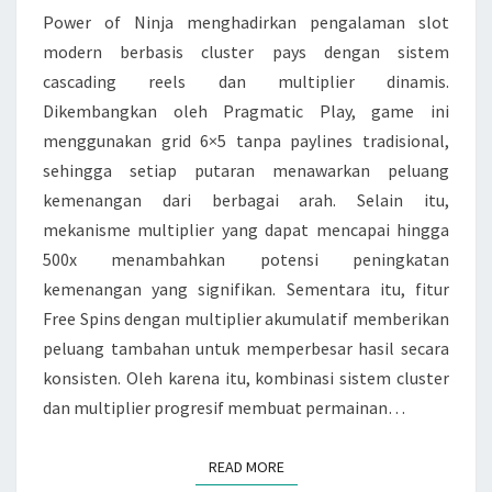
Power of Ninja menghadirkan pengalaman slot
PLAY
modern berbasis cluster pays dengan sistem
cascading reels dan multiplier dinamis.
Dikembangkan oleh Pragmatic Play, game ini
menggunakan grid 6×5 tanpa paylines tradisional,
sehingga setiap putaran menawarkan peluang
kemenangan dari berbagai arah. Selain itu,
mekanisme multiplier yang dapat mencapai hingga
500x menambahkan potensi peningkatan
kemenangan yang signifikan. Sementara itu, fitur
Free Spins dengan multiplier akumulatif memberikan
peluang tambahan untuk memperbesar hasil secara
konsisten. Oleh karena itu, kombinasi sistem cluster
dan multiplier progresif membuat permainan…
READ MORE
READ MORE