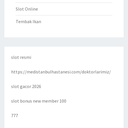
Slot Online
Tembak Ikan
slot resmi
https://medistanbulhastanesi.com/doktorlarimiz/
slot gacor 2026
slot bonus new member 100
777