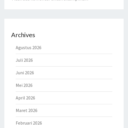
Archives
Agustus 2026
Juli 2026
Juni 2026
Mei 2026
April 2026
Maret 2026
Februari 2026