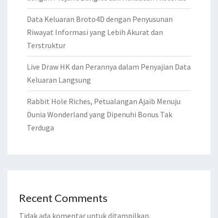
Data Keluaran Broto4D dengan Penyusunan
Riwayat Informasi yang Lebih Akurat dan
Terstruktur
Live Draw HK dan Perannya dalam Penyajian Data
Keluaran Langsung
Rabbit Hole Riches, Petualangan Ajaib Menuju
Dunia Wonderland yang Dipenuhi Bonus Tak
Terduga
Recent Comments
Tidak ada komentar untuk ditampilkan.